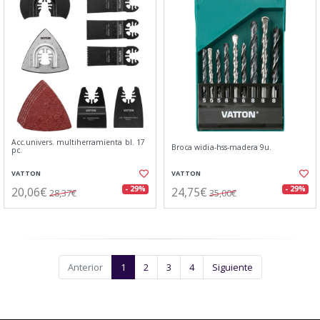
Acc.univers. multiherramienta bl. 17
Broca widia-hss-madera 9u.
pc.
VATTON
VATTON
20,06€
24,75€
- 29%
- 29%
28,37€
35,00€
Anterior
1
2
3
4
Siguiente