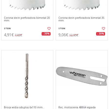
Corona stein perforadora bimetal 20
Corona stein perforadora bimetal 35
mm.
mm.
STEIN
STEIN
4,91€
9,06€
- 30%
- 30%
7,02€
12,95€
Broca widia sds-plus 6x110 mm.
Rec. motosierra 48864 espada