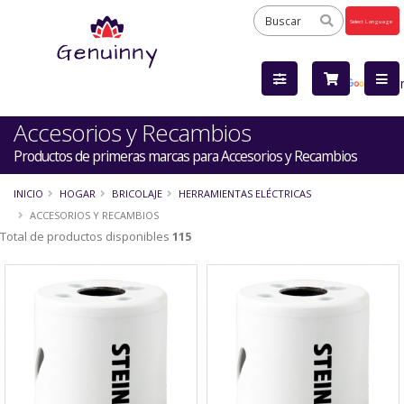
Powered
by
Tra
Accesorios y Recambios
Productos de primeras marcas para Accesorios y Recambios
INICIO
HOGAR
BRICOLAJE
HERRAMIENTAS ELÉCTRICAS
ACCESORIOS Y RECAMBIOS
Total de productos disponibles
115