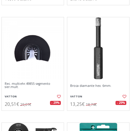
Rec. multiehr.49855 segmento
Broca diamante hex. 6mm.
sier.mult.
VATTON
VATTON
20,51€
13,25€
- 29%
- 29%
29,01€
18,74€