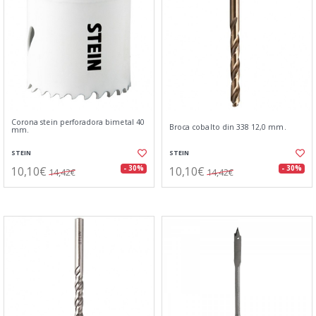
Corona stein perforadora bimetal 40
Broca cobalto din 338 12,0 mm.
mm.
STEIN
STEIN
10,10€
10,10€
- 30%
- 30%
14,42€
14,42€