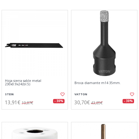
Hoja sierra sable metal
Broca diamante m14 35mm.
230x0.9x24(bl.5)
STEIN
VATTON
13,91€
30,70€
- 30%
- 30%
19,87€
43,85€