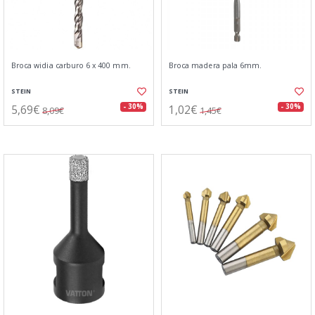
Broca widia carburo 6 x 400 mm.
Broca madera pala 6mm.
STEIN
STEIN
5,69€
1,02€
- 30%
- 30%
8,09€
1,45€