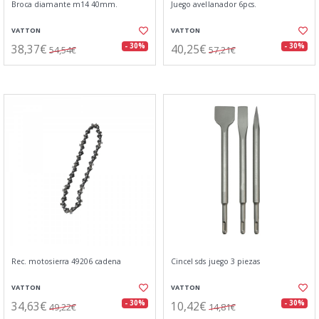
Broca diamante m14 40mm.
Juego avellanador 6pcs.
VATTON
VATTON
38,37€
40,25€
- 30%
- 30%
54,54€
57,21€
Rec. motosierra 49206 cadena
Cincel sds juego 3 piezas
VATTON
VATTON
34,63€
10,42€
- 30%
- 30%
49,22€
14,81€