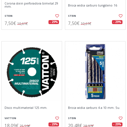
Corona stein perforadora bimetal 29
Broca widia carburo tungsteno 16
mm.
STEIN
STEIN
7,50€
7,50€
- 29%
- 29%
10,61€
10,61€
Disco multimaterial 125 mm.
Broca widia carburo 4 a 10 mm. 5u.
VATTON
STEIN
18,09€
20,48€
- 29%
- 29%
25,59€
28,97€