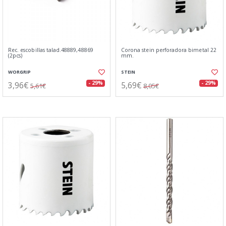
Rec. escobillas talad.48889,48869
Corona stein perforadora bimetal 22
(2pcs)
mm.
WORGRIP
STEIN
3,96€
5,69€
- 29%
- 29%
5,61€
8,05€