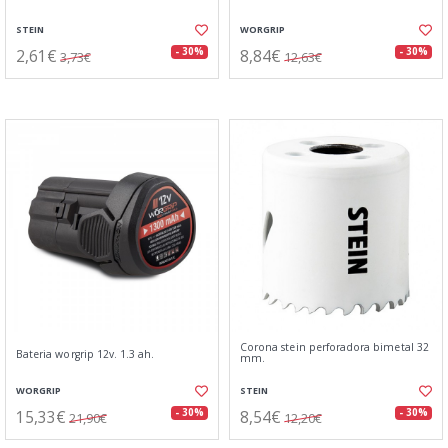
STEIN
WORGRIP
2,61€
8,84€
- 30%
- 30%
3,73€
12,63€
Corona stein perforadora bimetal 32
Bateria worgrip 12v. 1.3 ah.
mm.
WORGRIP
STEIN
15,33€
8,54€
- 30%
- 30%
21,90€
12,20€