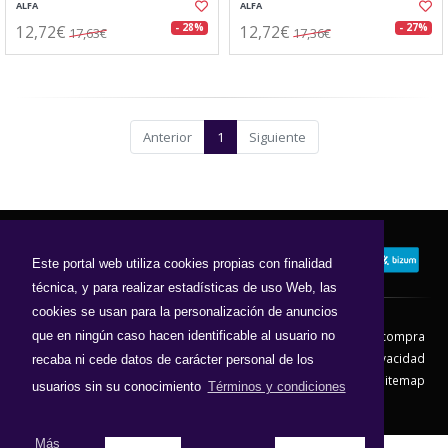
ALFA
ALFA
12,72€
12,72€
- 28%
- 27%
17,63€
17,36€
Anterior
1
Siguiente
Este portal web utiliza cookies propias con finalidad
técnica, y para realizar estadísticas de uso Web, las
cookies se usan para la personalización de anuncios
que en ningún caso hacen identificable al usuario no
Contacto
Aviso Legal
Condiciones de compra
Política de envíos
Política de devolución
Política de Privacidad
recaba ni cede datos de carácter personal de los
Política de Cookies
Sitemap
usuarios sin su conocimiento
Términos y condiciones
© 2026 - Todos los derechos reservados.
Más