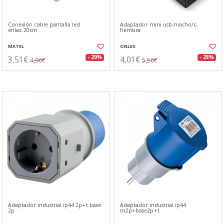
Conexión cable pantalla led
Adaptador mini usb-macho/c-
enlaz.20cm.
hembra
MATEL
ONLEX
3,51€
4,01€
- 29%
- 28%
4,96€
5,56€
Adaptador industrial ip44 2p+t base
Adaptador industrial ip44
2p
m2p+base2p+t