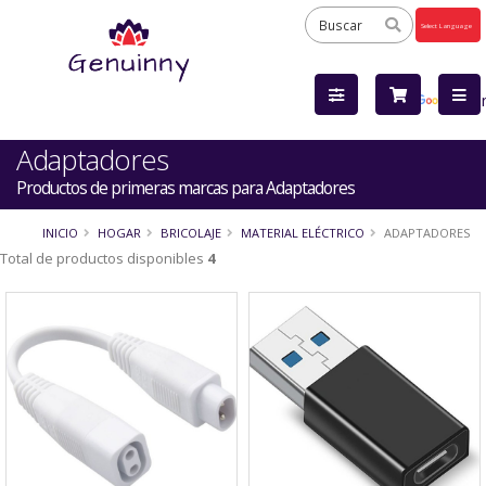
Powered
by
Tra
Adaptadores
Productos de primeras marcas para Adaptadores
INICIO
HOGAR
BRICOLAJE
MATERIAL ELÉCTRICO
ADAPTADORES
Total de productos disponibles
4