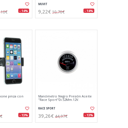
MUVIT
9,22€
- 14%
- 14%
,10€
10,70€
hone pinza con
Manómetro Negro Presión Aceite
"Race Sport"Di.52Mm.12V.
RACE SPORT
39,26€
- 13%
- 13%
1€
44,97€