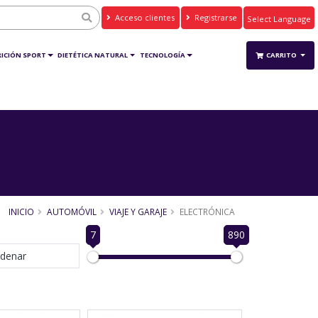
Acceso clientes
Registrarse
Powered by
Translate
ICIÓN SPORT
DIETÉTICA NATURAL
TECNOLOGÍA
CARRITO
INICIO
AUTOMÓVIL
VIAJE Y GARAJE
ELECTRÓNICA
7
890
denar