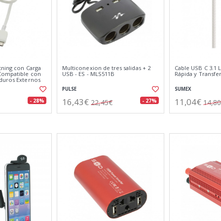
tning con Carga
Multiconexion de tres salidas + 2
Cable USB C 3.1 
Compatible con
USB - ES - MLS511B
Rápida y Transfe
duros Externos
PULSE
SUMEX
16,43€
11,04€
- 28%
- 27%
22,45€
14,8