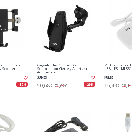
ara Bicicleta
Cargador Inalámbrico Coche
Multiconexion de 
 y Scooter
Soporte con Cierre y Apertura
USB - ES - MLS5
Automático
SUMEX
PULSE
50,68€
16,43€
- 30%
- 29%
71,62€
23,1