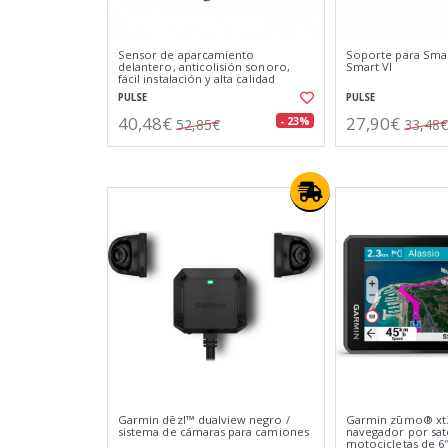
Sensor de aparcamiento
Soporte para Sma
delantero, anticolisión sonoro,
Smart VI
fácil instalación y alta calidad
PULSE
PULSE
40,48€
27,90€
- 23%
52,85€
33,48€
Garmin dēzl™ dualview negro /
Garmin zūmo® xt3
sistema de cámaras para camiones
navegador por saté
motocicletas de 6