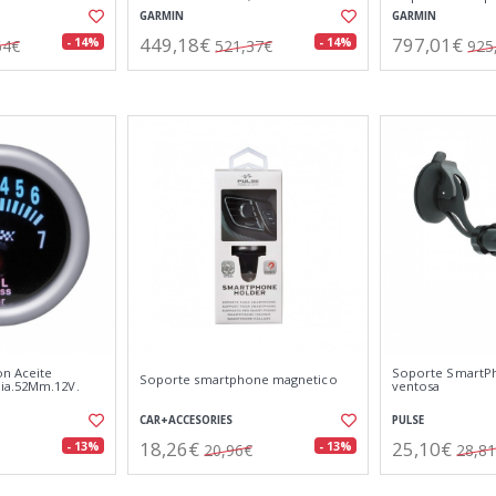
GARMIN
GARMIN
449,18€
797,01€
- 14%
- 14%
64€
521,37€
925
n Aceite
Soporte SmartP
Soporte smartphone magnetico
ia.52Mm.12V.
ventosa
CAR+ACCESORIES
PULSE
18,26€
25,10€
- 13%
- 13%
20,96€
28,8