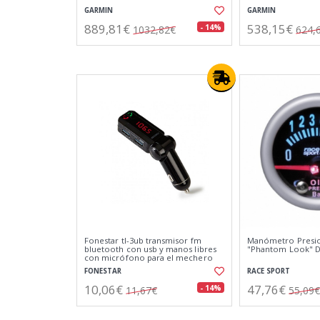
GARMIN
GARMIN
889,81€
538,15€
- 14%
1032,82€
624,
Fonestar tl-3ub transmisor fm
Manómetro Presio
bluetooth con usb y manos libres
"Phantom Look" D
con micrófono para el mechero
del coche
FONESTAR
RACE SPORT
10,06€
47,76€
- 14%
11,67€
55,09€