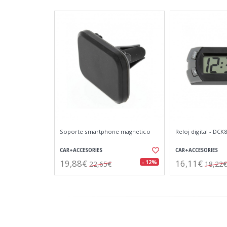
Soporte smartphone magnetico
Reloj digital - DCK
CAR+ACCESORIES
CAR+ACCESORIES
19,88€
16,11€
- 12%
22,65€
18,22€