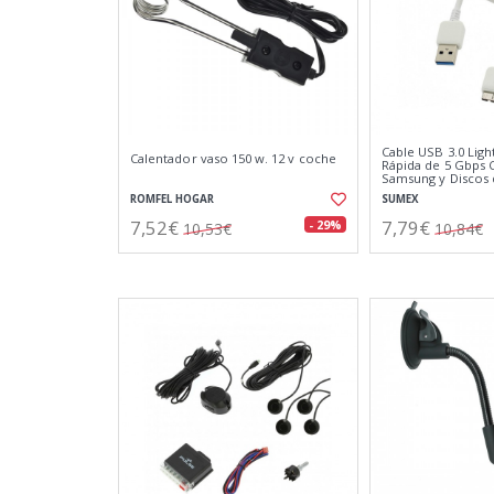
Cable USB 3.0 Ligh
Calentador vaso 150 w. 12 v coche
Rápida de 5 Gbps 
Samsung y Discos 
ROMFEL HOGAR
SUMEX
7,52€
7,79€
- 29%
10,53€
10,84€