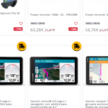
rtphone PULSE
Power Inverter 150W - ES - PIN150W
Power Inverter 3
SWISS DRIVE
SWISS DRIVE
60,28€
56,76€
- 17%
- 16%
71,81€
67,5
 negro /
Garmin zūmo® xt3 negro /
Garmin camper 1
lite para
navegador por satélite para
gps para autocar
″
motocicletas de 4,7″
mapas de europ