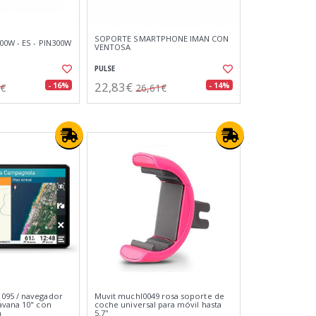
SOPORTE SMARTPHONE IMAN CON
00W - ES - PIN300W
VENTOSA
PULSE
22,83€
- 16%
- 14%
7€
26,61€
095 / navegador
Muvit muchl0049 rosa soporte de
avana 10" con
coche universal para móvil hasta
a
5.7''