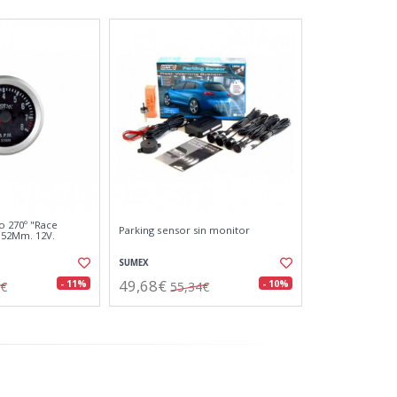
 270º "Race
Parking sensor sin monitor
 52Mm. 12V.
SUMEX
49,68€
- 11%
- 10%
9€
55,34€