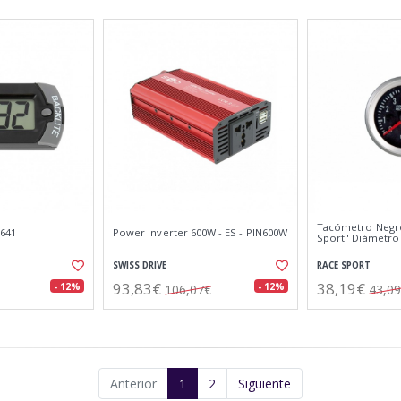
Tacómetro Negro
8641
Power Inverter 600W - ES - PIN600W
Sport" Diámetro
SWISS DRIVE
RACE SPORT
93,83€
38,19€
- 12%
- 12%
106,07€
43,0
Anterior
1
2
Siguiente