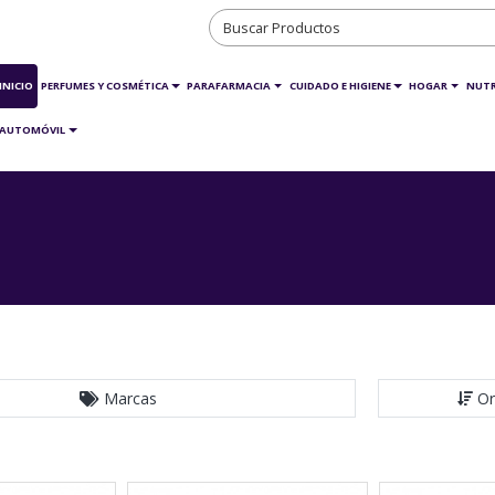
INICIO
PERFUMES Y COSMÉTICA
PARAFARMACIA
CUIDADO E HIGIENE
HOGAR
NUTR
AUTOMÓVIL
Marcas
Or