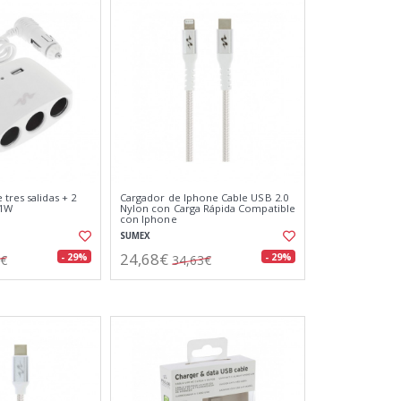
tres salidas + 2
Cargador de Iphone Cable USB 2.0
11W
Nylon con Carga Rápida Compatible
con Iphone
SUMEX
24,68€
- 29%
- 29%
1€
34,63€