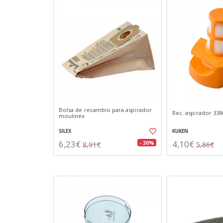
Bolsa de recambio para aspirador
Rec. aspirador 3386
moulinex
SILEX
KUKEN
6,23€
4,10€
- 30%
8,91€
5,86€