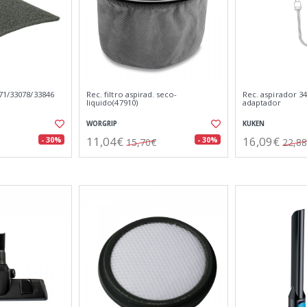
71/33078/33846
Rec. filtro aspirad. seco-
Rec. aspirador 3
liquido(47910)
adaptador
WORGRIP
KUKEN
11,04€
16,09€
- 30%
- 30%
15,70€
22,8