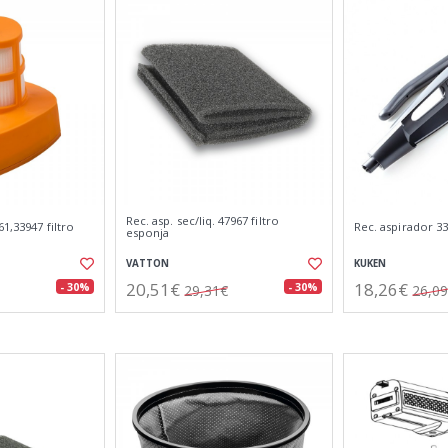
Rec. asp. sec/liq. 47967 filtro
1,33947 filtro
Rec. aspirador 3
esponja
VATTON
KUKEN
20,51€
18,26€
- 30%
- 30%
29,31€
26,0