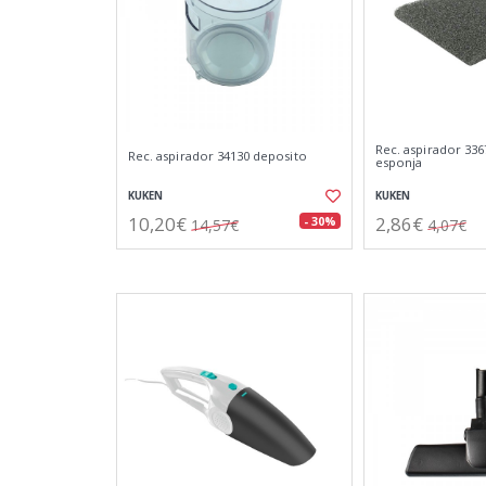
Rec. aspirador 336
Rec. aspirador 34130 deposito
esponja
KUKEN
KUKEN
10,20€
2,86€
- 30%
14,57€
4,07€