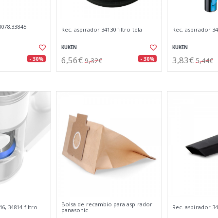
3078,33845
Rec. aspirador 34130 filtro tela
Rec. aspirador 34
KUKEN
KUKEN
6,56€
3,83€
- 30%
- 30%
9,32€
5,44€
Bolsa de recambio para aspirador
6, 34814 filtro
Rec. aspirador 34
panasonic