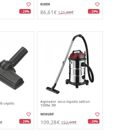
KUKEN
86,61€
- 29%
- 29%
121,88€
Aspirador seco-liquido vatton
26 cepillo
1500w 30l
WORGRIP
109,28€
- 29%
- 29%
4€
152,99€