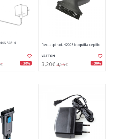
4446,34814
Rec. aspirad. 42026 boquilla cepillo
VATTON
3,20€
- 30%
- 30%
8€
4,55€