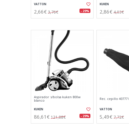
VATTON
KUKEN
2,66€
2,86€
- 29%
3,76€
4,03€
Aspirador s/bolsa kuken 800w
Rec. cepillo 40777
blanco
KUKEN
VATTON
86,61€
5,49€
- 29%
121,88€
7,72€