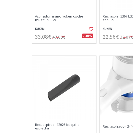
Aspirador mano kuken coche
Rec. aspir. 33671,3
multifun. 12v
cepillo
KUKEN
KUKEN
33,08€
22,56€
- 30%
47,03€
32,07€
Rec. aspirad. 42026 boquilla
Rec. aspirador 3444
estrecha