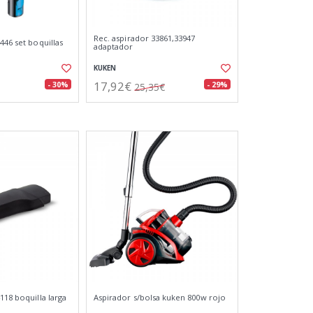
Rec. aspirador 33861,33947
446 set boquillas
adaptador
KUKEN
17,92€
- 30%
- 29%
25,35€
118 boquilla larga
Aspirador s/bolsa kuken 800w rojo