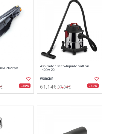
Aspirador seco-liquido vatton
3861 cuerpo
1400w 20l
WORGRIP
61,14€
- 30%
- 30%
9€
87,34€