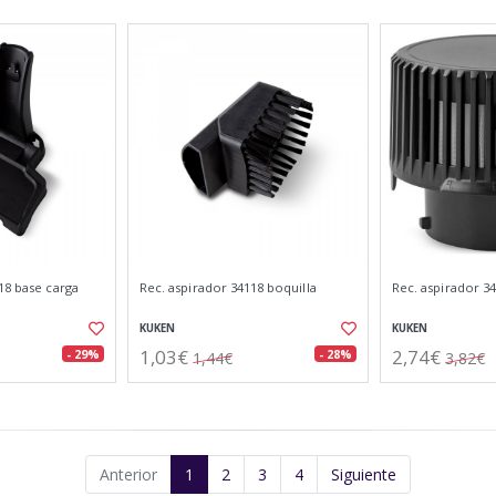
18 base carga
Rec. aspirador 34118 boquilla
Rec. aspirador 34
KUKEN
KUKEN
1,03€
2,74€
- 29%
- 28%
1,44€
3,82€
Anterior
1
2
3
4
Siguiente