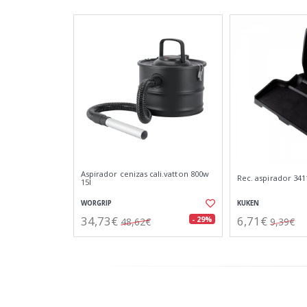
Aspirador cenizas cali.vatton 800w
Rec. aspirador 341
15l
WORGRIP
KUKEN
34,73€
6,71€
- 29%
48,62€
9,39€