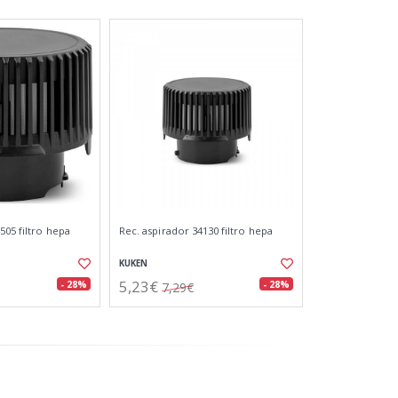
505 filtro hepa
Rec. aspirador 34130 filtro hepa
KUKEN
5,23€
- 28%
- 28%
7,29€