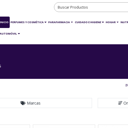
INICIO
PERFUMES Y COSMÉTICA
PARAFARMACIA
CUIDADO E HIGIENE
HOGAR
NUTR
AUTOMÓVIL
s
I
Marcas
Or