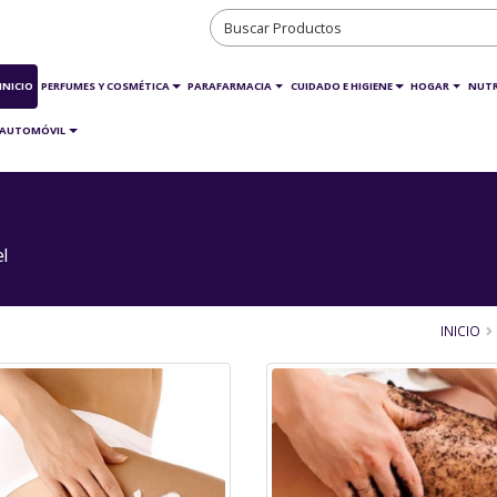
INICIO
PERFUMES Y COSMÉTICA
PARAFARMACIA
CUIDADO E HIGIENE
HOGAR
NUTR
AUTOMÓVIL
l
INICIO