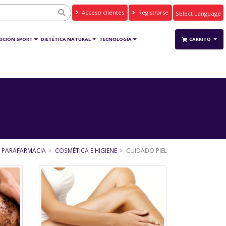
Acceso clientes
Registrarse
Powered by
Translate
ICIÓN SPORT
DIETÉTICA NATURAL
TECNOLOGÍA
CARRITO
PARAFARMACIA
COSMÉTICA E HIGIENE
CUIDADO PIEL