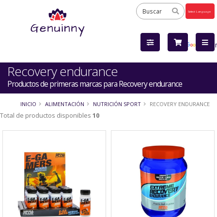
Powered
by
Tra
Recovery endurance
Productos de primeras marcas para Recovery endurance
INICIO
ALIMENTACIÓN
NUTRICIÓN SPORT
RECOVERY ENDURANCE
Total de productos disponibles
10