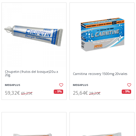
Chupetin (frutos del bosque)20u.x
Carnitina recovery 1500mg 20viales
20g.
MEGAPLUS
MEGAPLUS
59,32€
25,64€
- 9%
- 9%
65,25€
28,20€