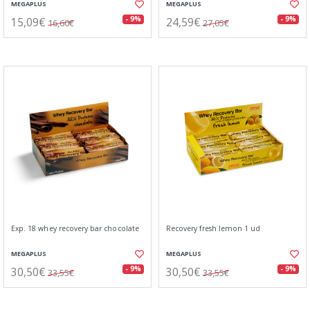
MEGAPLUS
MEGAPLUS
15,09€
24,59€
- 9%
- 9%
16,60€
27,05€
Exp. 18 whey recovery bar chocolate
Recovery fresh lemon 1 ud
MEGAPLUS
MEGAPLUS
30,50€
30,50€
- 9%
- 9%
33,55€
33,55€