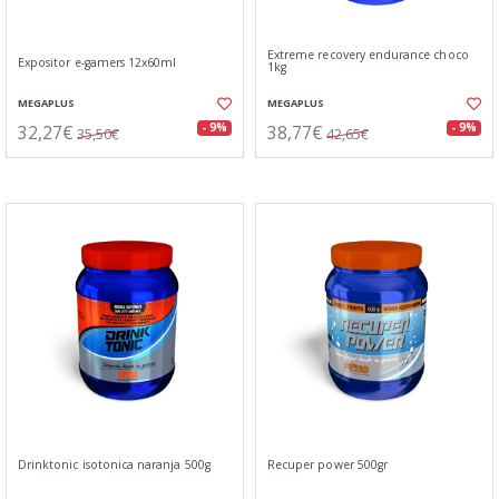
Extreme recovery endurance choco
Expositor e-gamers 12x60ml
1kg
MEGAPLUS
MEGAPLUS
32,27€
38,77€
- 9%
- 9%
35,50€
42,65€
Drinktonic isotonica naranja 500g
Recuper power 500gr