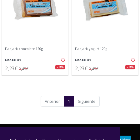
Flapjack chocolate 120g
Flapjack yogurt 120g
MEGAPLUS
MEGAPLUS
2,23€
2,23€
- 9%
- 9%
2,45€
2,45€
Anterior
1
Siguiente