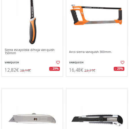
Sierra escayolista d/hoja vanquish
Arco sierra vanquish 300mm.
150mm
VANQUISH
VANQUISH
12,82€
16,48€
- 29%
- 29%
18,14€
23,31€