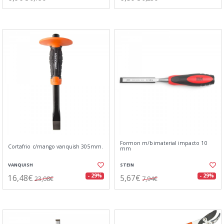
Formon m/bimaterial impacto 10
Cortafrio c/mango vanquish 305mm.
mm
VANQUISH
STEIN
16,48€
5,67€
- 29%
- 29%
23,08€
7,94€