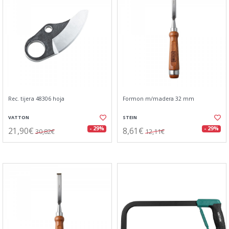
Rec. tijera 48306 hoja
Formon m/madera 32 mm
VATTON
STEIN
21,90€
8,61€
- 29%
- 29%
30,82€
12,11€