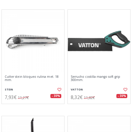
Cutter stein bloqueo rulina met. 18
Serrucho costilla mango soft grip
mm.
300mm.
STEIN
VATTON
7,93€
8,32€
- 30%
- 30%
11,27€
11,82€