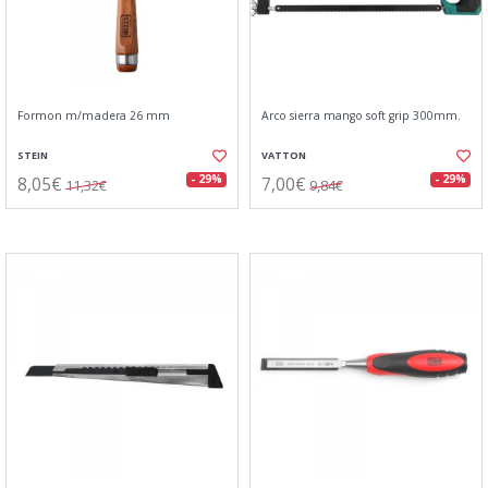
Formon m/madera 26 mm
Arco sierra mango soft grip 300mm.
STEIN
VATTON
8,05€
7,00€
- 29%
- 29%
11,32€
9,84€