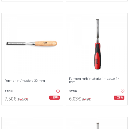
Formon m/bimaterial impacto 14
Formon m/madera 20 mm
mm
STEIN
STEIN
7,50€
6,03€
- 29%
- 29%
10,56€
8,49€