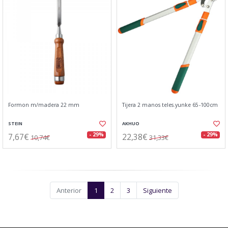
Formon m/madera 22 mm
Tijera 2 manos teles.yunke 65-100cm
STEIN
AKHUO
7,67€
22,38€
- 29%
- 29%
10,74€
31,33€
Anterior
1
2
3
Siguiente