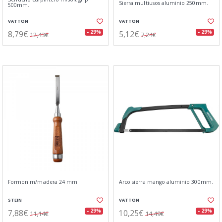
Sierra multiusos aluminio 250mm.
500mm.
VATTON
VATTON
8,79€
5,12€
- 29%
- 29%
12,43€
7,24€
Formon m/madera 24 mm
Arco sierra mango aluminio 300mm.
STEIN
VATTON
7,88€
10,25€
- 29%
- 29%
11,14€
14,49€