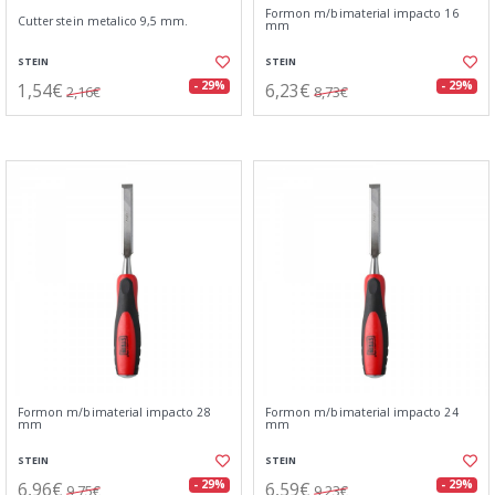
Formon m/bimaterial impacto 16
Cutter stein metalico 9,5 mm.
mm
STEIN
STEIN
1,54€
6,23€
- 29%
- 29%
2,16€
8,73€
Formon m/bimaterial impacto 28
Formon m/bimaterial impacto 24
mm
mm
STEIN
STEIN
6,96€
6,59€
- 29%
- 29%
9,75€
9,23€