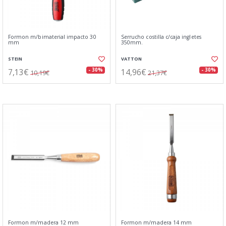
Formon m/bimaterial impacto 30
Serrucho costilla c/caja ingletes
mm
350mm.
STEIN
VATTON
7,13€
14,96€
- 30%
- 30%
10,19€
21,37€
Formon m/madera 12 mm
Formon m/madera 14 mm