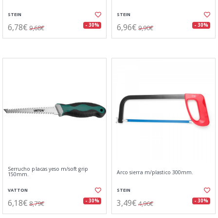
STEIN
STEIN
6,78€
6,96€
- 30%
- 30%
9,68€
9,90€
Serrucho placas yeso m/soft grip
Arco sierra m/plastico 300mm.
150mm.
VATTON
STEIN
6,18€
3,49€
- 30%
- 30%
8,79€
4,96€