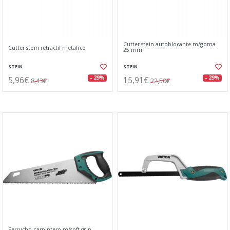
Cutter stein autoblocante m/goma
Cutter stein retractil metalico
25 mm
STEIN
STEIN
5,96€
15,91€
- 29%
- 29%
8,43€
22,50€
Serrucho carpintero m/soft grip