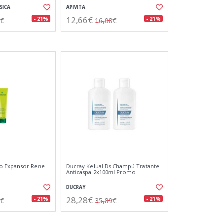
SICA
APIVITA
12,66€
- 21%
- 21%
1€
16,08€
o Expansor Rene
Ducray Kelual Ds Champú Tratante
Anticaspa 2x100ml Promo
DUCRAY
28,28€
- 21%
- 21%
8€
35,89€