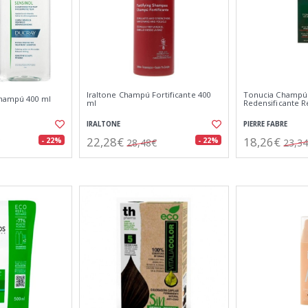
Iraltone Champú Fortificante 400
Tonucia Champú 
Champú 400 ml
ml
Redensificante R
IRALTONE
PIERRE FABRE
22,28€
18,26€
- 22%
- 22%
28,48€
23,3