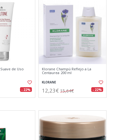
 Suave de Uso
Klorane Champú Reflejo a La
l
Centaurea 200 ml
KLORANE
12,23€
- 22%
- 22%
15,64€