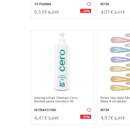
TH PHARMA
BETER
6,53€
4,01€
- 22%
8,33€
5,11€
Interapothek Champú Cero
Beter Hairstyle Mi
Revitalizante Hombre 50
Mate 4 Unidades
INTERAPOTHEK
BETER
4,41€
4,97€
- 21%
5,60€
6,31€