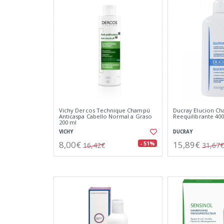
Vichy Dercos Technique Champú
Ducray Elucion C
Anticaspa Cabello Normal a Graso
Reequilibrante 40
200 ml
VICHY
DUCRAY
8,00€
15,89€
- 51%
16,42€
31,67€