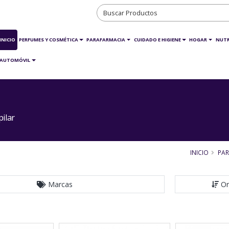
INICIO
PERFUMES Y COSMÉTICA
PARAFARMACIA
CUIDADO E HIGIENE
HOGAR
NUTR
AUTOMÓVIL
ilar
INICIO
PAR
Marcas
Or