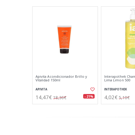
Apivita Acondicionador Brillo y
Interapothek Cha
Vitalidad 150ml
Lima Limon 500
APIVITA
INTERAPOTHEK
14,47€
4,02€
- 21%
18,36€
5,10€