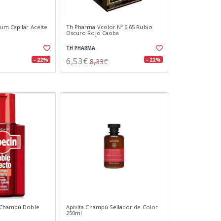
um Capilar Aceite
Th Pharma Vcolor Nº 6.65 Rubio
Oscuro Rojo Caoba
TH PHARMA
6,53€
- 22%
- 22%
8,33€
e Champú Doble
Apivita Champú Sellador de Color
250ml