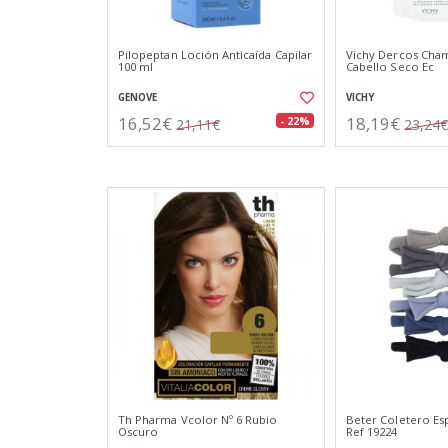
Pilopeptan Loción Anticaída Capilar
Vichy Dercos Cham
100 ml
Cabello Seco Ec
GENOVE
VICHY
16,52€
18,19€
- 22%
21,11€
23,24€
Th Pharma Vcolor Nº 6 Rubio
Beter Coletero Esp
Oscuro
Ref 19224