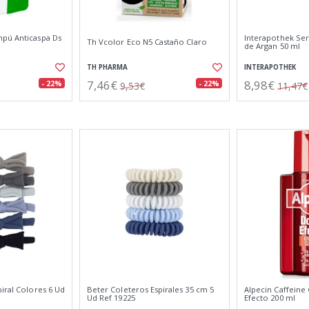
pú Anticaspa Ds
Interapothek Ser
Th Vcolor Eco N5 Castaño Claro
de Argan 50 ml
TH PHARMA
INTERAPOTHEK
7,46€
8,98€
- 22%
- 22%
9,53€
11,47€
iral Colores 6 Ud
Beter Coleteros Espirales 35 cm 5
Alpecin Caffein
Ud Ref 19225
Efecto 200 ml