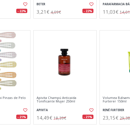
BETER
PARAFARMACIA BÁ
3,21€
11,03€
- 22%
- 22%
4,09€
14,0
ni Pinzas de Pelo
Apivita Champú Anticaida
Volumea Bálsam
Tonificante Mujer 250ml
Furterer 150ml
APIVITA
RENÉ FURTERER
14,49€
23,15€
- 21%
- 21%
18,39€
29,3