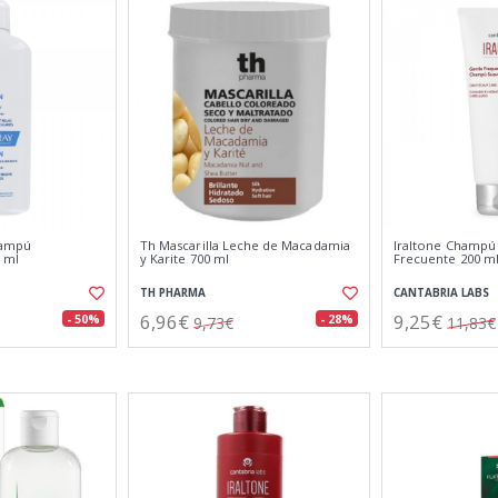
hampú
Th Mascarilla Leche de Macadamia
Iraltone Champú
0 ml
y Karite 700 ml
Frecuente 200 m
TH PHARMA
CANTABRIA LABS
6,96€
9,25€
- 50%
- 28%
9,73€
11,83€