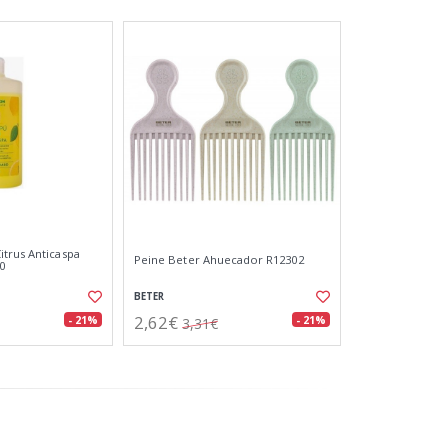
trus Anticaspa
Peine Beter Ahuecador R12302
0
BETER
2,62€
- 21%
- 21%
3,31€