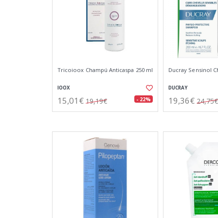
Tricoioox Champú Anticaspa 250 ml
Ducray Sensinol 
IOOX
DUCRAY
15,01€
19,36€
- 22%
19,19€
24,75€