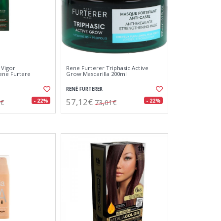
Vigor
Rene Furterer Triphasic Active
ene Furtere
Grow Mascarilla 200ml
RENÉ FURTERER
57,12€
- 22%
- 22%
4€
73,01€