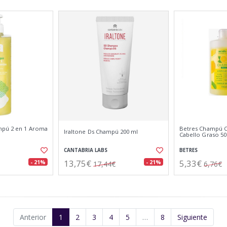
mpú 2 en 1 Aroma
Betres Champú Ci
Iraltone Ds Champú 200 ml
Cabello Graso 50
CANTABRIA LABS
BETRES
13,75€
5,33€
- 21%
- 21%
17,44€
6,76€
Anterior
1
2
3
4
5
…
8
Siguiente